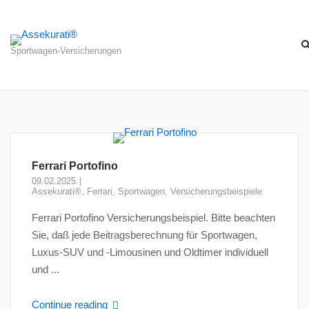
Skip
to
content
Sportwagen-Versicherungen
Ferrari Portofino
09.02.2025
Assekurati®
,
Ferrari
,
Sportwagen
,
Versicherungsbeispiele
Ferrari Portofino Versicherungsbeispiel. Bitte beachten
Sie, daß jede Beitragsberechnung für Sportwagen,
Luxus-SUV und -Limousinen und Oldtimer individuell
und ...
Continue reading