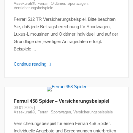
Assekurati®
,
Ferrari
,
Oldtimer
,
Sportwagen
,
Versicherungsbeispiele
Ferrari 512 TR Versicherungsbeispiel. Bitte beachten
Sie, daß jede Beitragsberechnung für Sportwagen,
Luxus-Limousinen und Oldtimer individuell und auf der
Grundlage der jeweiligen Anfragedaten erfolgt.
Beispiele ...
Continue reading
Ferrari 458 Spider – Versicherungsbeispiel
09.01.2025
Assekurati®
,
Ferrari
,
Sportwagen
,
Versicherungsbeispiele
Versicherungsbeispiel für einen Ferrari 458 Spider.
Individuelle Angebote und Berechnungen unterbreiten