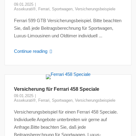
09.01.2025
Assekurati®
,
Ferrari
,
Sportwagen
,
Versicherungsbeispiele
Ferrari 599 GTB Versicherungsbeispiel. Bitte beachten
Sie, daß jede Beitragsberechnung für Sportwagen,
Luxus-Limousinen und Oldtimer individuell ...
Continue reading
Versicherung für Ferrari 458 Speciale
09.01.2025
Assekurati®
,
Ferrari
,
Sportwagen
,
Versicherungsbeispiele
Versicherungsbeispiel für einen Ferrari 458 Speciale.
Individuelle Angebote unterbreiten wir gerne auf
Anfrage.Bitte beachten Sie, daß jede
Beitragsberechnung für Sportwagen, Luxus-