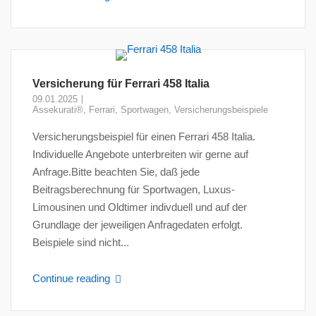
Versicherung für Ferrari 458 Italia
09.01.2025
Assekurati®
,
Ferrari
,
Sportwagen
,
Versicherungsbeispiele
Versicherungsbeispiel für einen Ferrari 458 Italia.
Individuelle Angebote unterbreiten wir gerne auf
Anfrage.Bitte beachten Sie, daß jede
Beitragsberechnung für Sportwagen, Luxus-
Limousinen und Oldtimer indivduell und auf der
Grundlage der jeweiligen Anfragedaten erfolgt.
Beispiele sind nicht...
Continue reading