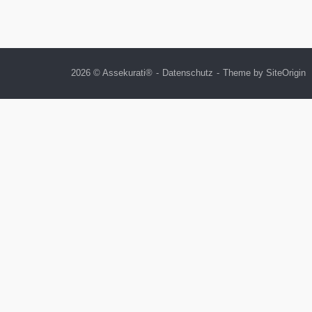
2026 © Assekurati®
Datenschutz
Theme by
SiteOrigin