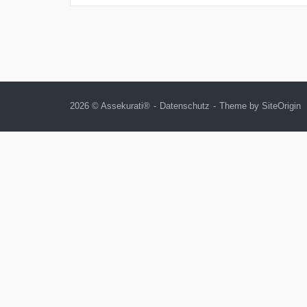
2026 © Assekurati®
Datenschutz
Theme by
SiteOrigin