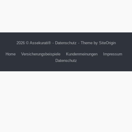
2026 © Assekurati®
Datenschutz
Theme by
SiteOrigin
Home
Versicherungsbeispiele
Kundenmeinungen
Impressum
Datenschutz