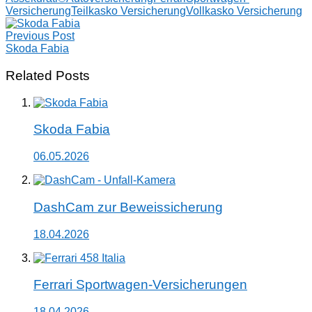
Versicherung
Teilkasko Versicherung
Vollkasko Versicherung
Post
Previous Post
navigation
Skoda Fabia
Related Posts
Skoda Fabia
06.05.2026
DashCam zur Beweissicherung
18.04.2026
Ferrari Sportwagen-Versicherungen
18.04.2026