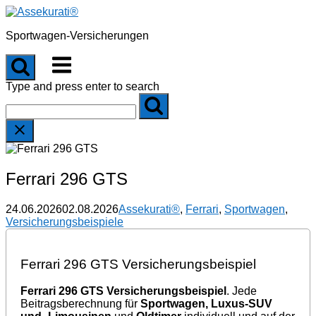
Skip
to
Sportwagen-Versicherungen
content
Menu
Type and press enter to search
Ferrari 296 GTS
24.06.2026
02.08.2026
Assekurati®
,
Ferrari
,
Sportwagen
,
Versicherungsbeispiele
Ferrari 296 GTS Versicherungsbeispiel
Ferrari 296 GTS Versicherungsbeispiel
. Jede
Beitragsberechnung für
Sportwagen, Luxus-SUV