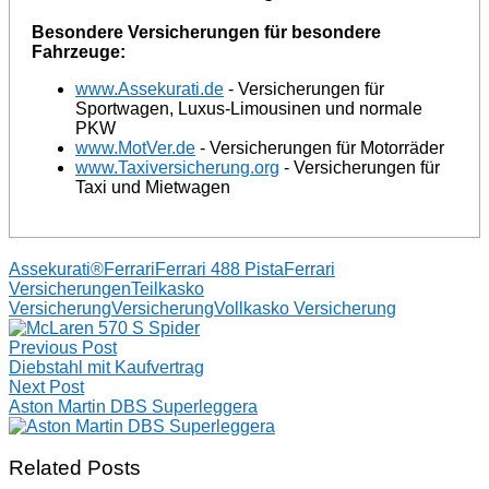
Besondere Versicherungen für besondere
Fahrzeuge:
www.Assekurati.de
- Versicherungen für
Sportwagen, Luxus-Limousinen und normale
PKW
www.MotVer.de
- Versicherungen für Motorräder
www.Taxiversicherung.org
- Versicherungen für
Taxi und Mietwagen
Assekurati®
Ferrari
Ferrari 488 Pista
Ferrari
Versicherungen
Teilkasko
Versicherung
Versicherung
Vollkasko Versicherung
Post
Previous Post
navigation
Diebstahl mit Kaufvertrag
Next Post
Aston Martin DBS Superleggera
Related Posts