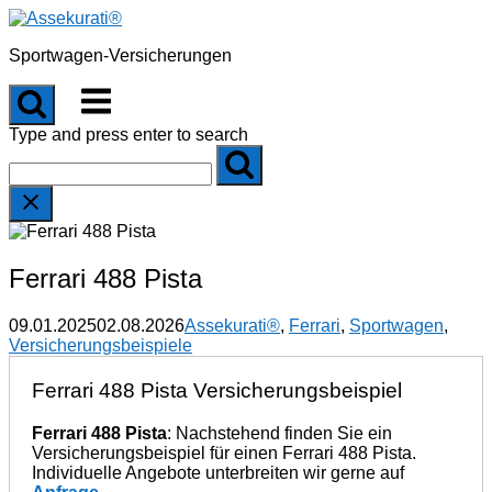
Skip
to
Sportwagen-Versicherungen
content
Menu
Type and press enter to search
Ferrari 488 Pista
09.01.2025
02.08.2026
Assekurati®
,
Ferrari
,
Sportwagen
,
Versicherungsbeispiele
Ferrari 488 Pista Versicherungsbeispiel
Ferrari 488 Pista
: Nachstehend finden Sie ein
Versicherungsbeispiel für einen Ferrari 488 Pista.
Individuelle Angebote unterbreiten wir gerne auf