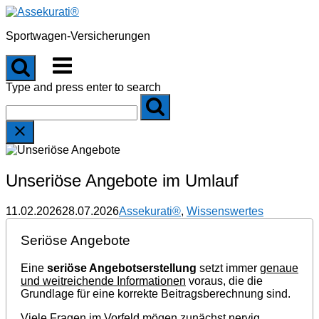
Skip
to
Sportwagen-Versicherungen
content
Menu
Type and press enter to search
Unseriöse Angebote im Umlauf
11.02.2026
28.07.2026
Assekurati®
,
Wissenswertes
Seriöse Angebote
Eine
seriöse Angebotserstellung
setzt immer
genaue
und weitreichende Informationen
voraus, die die
Grundlage für eine korrekte Beitragsberechnung sind.
Viele Fragen im Vorfeld mögen zunächst nervig