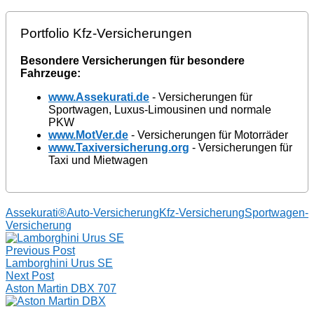
Portfolio Kfz-Versicherungen
Besondere Versicherungen für besondere
Fahrzeuge:
www.Assekurati.de
- Versicherungen für
Sportwagen, Luxus-Limousinen und normale
PKW
www.MotVer.de
- Versicherungen für Motorräder
www.Taxiversicherung.org
- Versicherungen für
Taxi und Mietwagen
Assekurati®
Auto-Versicherung
Kfz-Versicherung
Sportwagen-
Versicherung
Post
Previous Post
navigation
Lamborghini Urus SE
Next Post
Aston Martin DBX 707