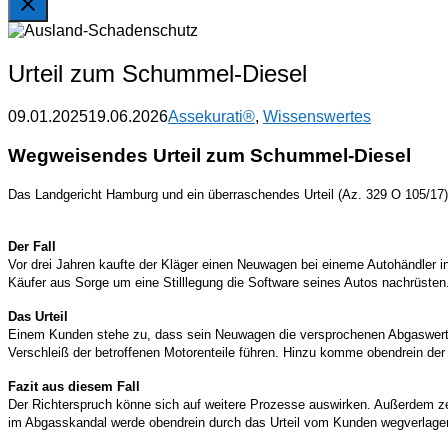
Urteil zum Schummel-Diesel
09.01.2025
19.06.2026
Assekurati®
,
Wissenswertes
Wegweisendes Urteil zum Schummel-Diesel
Das Landgericht Hamburg und ein überraschendes Urteil (Az. 329 O 105/1
Der Fall
Vor drei Jahren kaufte der Kläger einen Neuwagen bei eineme Autohändler 
Käufer aus Sorge um eine Stilllegung die Software seines Autos nachrüsten
Das Urteil
Einem Kunden stehe zu, dass sein Neuwagen die versprochenen Abgaswerte e
Verschleiß der betroffenen Motorenteile führen. Hinzu komme obendrein der
Fazit aus diesem Fall
Der Richterspruch könne sich auf weitere Prozesse auswirken. Außerdem ze
im Abgasskandal werde obendrein durch das Urteil vom Kunden wegverlagert