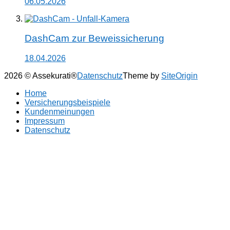
06.05.2026
DashCam zur Beweissicherung
18.04.2026
2026 © Assekurati®
Datenschutz
Theme by
SiteOrigin
Home
Versicherungsbeispiele
Kundenmeinungen
Impressum
Datenschutz
Scroll
to
top