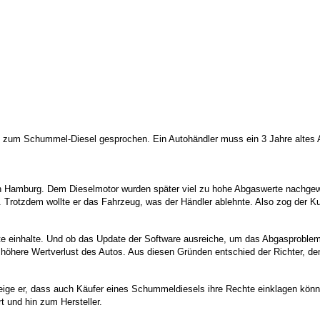
7) zum Schummel-Diesel gesprochen. Ein Autohändler muss ein 3 Jahre alte
in Hamburg. Dem Dieselmotor wurden später viel zu hohe Abgaswerte nachgewi
. Trotzdem wollte er das Fahrzeug, was der Händler ablehnte. Also zog der Ku
inhalte. Und ob das Update der Software ausreiche, um das Abgasproblem de
 höhere Wertverlust des Autos. Aus diesen Gründen entschied der Richter, d
ige er, dass auch Käufer eines Schummeldiesels ihre Rechte einklagen könn
 und hin zum Hersteller.