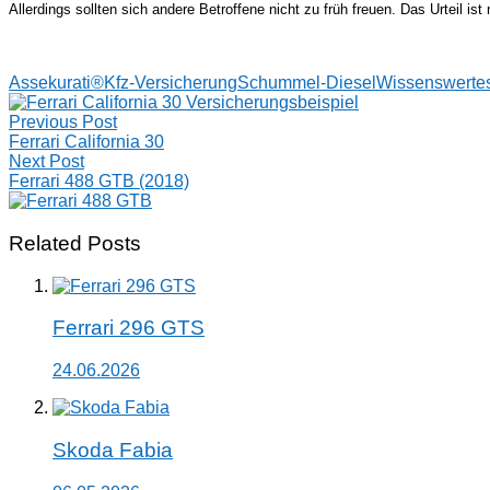
Allerdings sollten sich andere Betroffene nicht zu früh freuen. Das Urteil 
Assekurati®
Kfz-Versicherung
Schummel-Diesel
Wissenswerte
Post
Previous Post
navigation
Ferrari California 30
Next Post
Ferrari 488 GTB (2018)
Related Posts
Ferrari 296 GTS
24.06.2026
Skoda Fabia