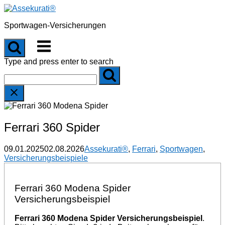
Skip
to
Sportwagen-Versicherungen
content
Menu
Type and press enter to search
Ferrari 360 Spider
09.01.2025
02.08.2026
Assekurati®
,
Ferrari
,
Sportwagen
,
Versicherungsbeispiele
Ferrari 360 Modena Spider
Versicherungsbeispiel
Ferrari 360 Modena Spider Versicherungsbeispiel
.