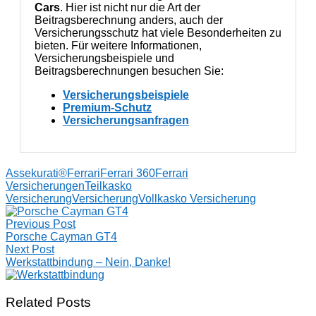
Cars
. Hier ist nicht nur die Art der
Beitragsberechnung anders, auch der
Versicherungsschutz hat viele Besonderheiten zu
bieten. Für weitere Informationen,
Versicherungsbeispiele und
Beitragsberechnungen besuchen Sie:
Versicherungsbeispiele
Premium-Schutz
Versicherungsanfragen
Assekurati®
Ferrari
Ferrari 360
Ferrari
Versicherungen
Teilkasko
Versicherung
Versicherung
Vollkasko Versicherung
Post
Previous Post
navigation
Porsche Cayman GT4
Next Post
Werkstattbindung – Nein, Danke!
Related Posts