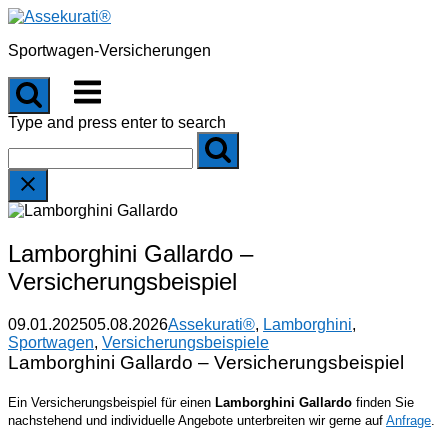
Skip
to
Sportwagen-Versicherungen
content
Menu
Type and press enter to search
Lamborghini Gallardo –
Versicherungsbeispiel
09.01.2025
05.08.2026
Assekurati®
,
Lamborghini
,
Sportwagen
,
Versicherungsbeispiele
Lamborghini Gallardo – Versicherungsbeispiel
Ein Versicherungsbeispiel für einen
Lamborghini Gallardo
finden Sie
nachstehend und individuelle Angebote unterbreiten wir gerne auf
Anfrage
.