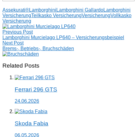
Assekurati®
Lamborghini
Lamborghini Gallardo
Lamborghini
Versicherung
Teilkasko Versicherung
Versicherung
Vollkasko
Versicherung
Post
Previous Post
navigation
Lamborghini Murcielago LP640 – Versicherungsbeispiel
Next Post
Brems-, Betriebs-, Bruchschäden
Related Posts
Ferrari 296 GTS
24.06.2026
Skoda Fabia
06.05.2026